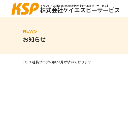
Skip
to
イベント・人材派遣なら派遣会社【ケイエスピーサービス】
株式会社ケイエスピーサービス
the
content
NEWS
お知らせ
TOP
>
社長ブログ
>
寒い4月が続いております