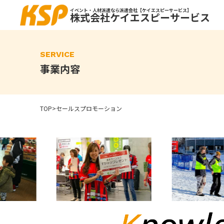
Skip
to
イベント・人材派遣なら派遣会社【ケイエスピーサービス】
株式会社ケイエスピーサービス
the
content
SERVICE
事業内容
TOP
>
セールスプロモーション