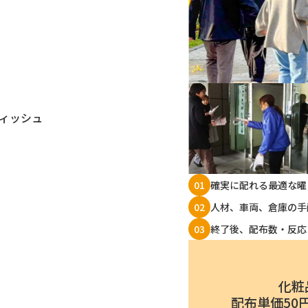
ティッシュ
確実に配れる最適な曜
01
人材、車両、倉庫の手
02
終了後、配布数・反応
03
化粧
配布単価50円