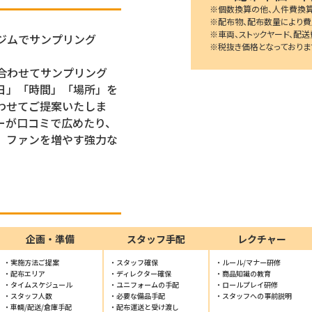
※個数換算の他、人件費換算
※配布物、配布数量により費
※車両、ストックヤード、配送
ジムでサンプリング
※税抜き価格となっておりま
合わせてサンプリング
日」「時間」「場所」を
わせてご提案いたしま
ーが口コミで広めたり、
、ファンを増やす強力な
企画・準備
スタッフ手配
レクチャー
実施方法ご提案
スタッフ確保
ルール/マナー研修
配布エリア
ディレクター確保
商品知識の教育
タイムスケジュール
ユニフォームの手配
ロールプレイ研修
スタッフ人数
必要な備品手配
スタッフへの事前説明
車輌/配送/倉庫手配
配布運送と受け渡し