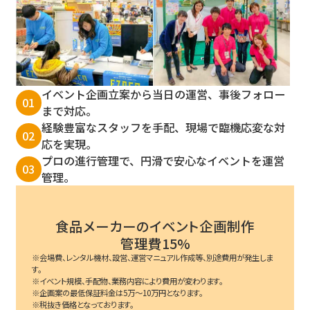
イベント企画立案から当日の運営、事後フォロー
01
まで対応。
経験豊富なスタッフを手配、現場で臨機応変な対
02
応を実現。
プロの進行管理で、円滑で安心なイベントを運営
03
管理。
食品メーカーのイベント企画制作
管理費15%
※会場費、レンタル機材、設営、運営マニュアル作成等、別途費用が発生しま
す。
※イベント規模、手配物、業務内容により費用が変わります。
※企画案の最低保証料金は5万～10万円となります。
※税抜き価格となっております。