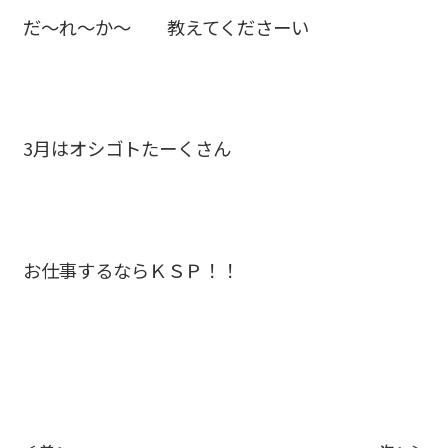
だ～れ～か～ 教えてくださーい
3月はオシゴトたーくさん
お仕事するならＫＳＰ！！