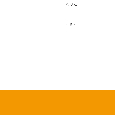
くりこ
＜ 前へ