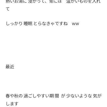
熱いお湯に 浸かって、胃には 温かいものを入れ
て
しっかり 睡眠 とらなきゃですね ww
最近
春や秋の 過ごしやすい期 間 が 少ないような 気が
します